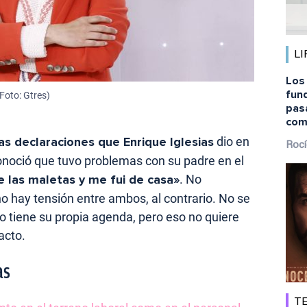
LI
Los
fund
Foto: Gtres)
pas
com
as declaraciones que Enrique Iglesias
dio en
Rocí
conoció que tuvo problemas con su padre en el
e las maletas y me fui de casa»
. No
 hay tensión entre ambos, al contrario. No se
tiene su propia agenda, pero eso no quiere
acto.
as
TE