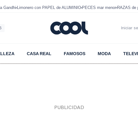
a Gandhi
Limonero con PAPEL de ALUMINIO
PECES mar menor
RAZAS de p
6
Iniciar s
ELLEZA
CASA REAL
FAMOSOS
MODA
TELEV