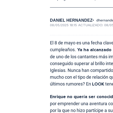
DANIEL HERNANDEZ
dhernand
08/05/2025 18:15
ACTUALIZADO:
08/05
El 8 de mayo es una fecha clave
cumpleaños.
Ya ha alcanzado 
de uno de los cantantes más im
conseguido superar al brillo in
Iglesias. Nunca han compartid
mucho con el tipo de relación q
últimos rumores? En
LOOK
tene
Enrique no quería ser conocido
por emprender una aventura co
por la que no hizo partícipe a s