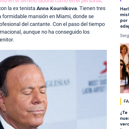
anto en el terreno laboral como en el personal
.
on la ex tenista
Anna Kournikova
. Tienen tres
Harl
mist
na formidable mansión en Miami, donde se
por 
rofesional del cantante. Con el paso del tiempo
ada
rnacional, aunque no ha conseguido los
Serg
nitor.
F
¿Te
nue
ver