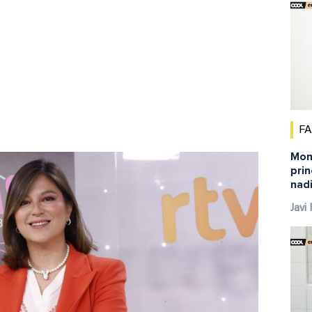
F
Mont
pri
nadi
Javi