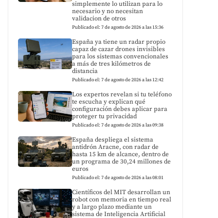
simplemente lo utilizan para lo
necesario y no necesitan
validacion de otros
Publicado el: 7 de agosto de 2026 a las 15:36
España ya tiene un radar propio
capaz de cazar drones invisibles
para los sistemas convencionales
a más de tres kilómetros de
distancia
Publicado el: 7 de agosto de 2026 a las 12:42
Los expertos revelan si tu teléfono
te escucha y explican qué
configuración debes aplicar para
proteger tu privacidad
Publicado el: 7 de agosto de 2026 a las 09:38
España despliega el sistema
antidrón Aracne, con radar de
hasta 15 km de alcance, dentro de
un programa de 30,24 millones de
euros
Publicado el: 7 de agosto de 2026 a las 08:01
Científicos del MIT desarrollan un
robot con memoria en tiempo real
y a largo plazo mediante un
sistema de Inteligencia Artificial