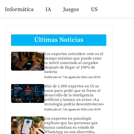
Informática
IA
Juegos
US
Últimas Noticias
Los expertos coinciden: este es el
tiempo máximo que puede estar
tu móvil conectado al cargador
después de llegar al 100% de
batería
Publicado el: 7 de agosto de 2026 a las 20:53
Más de 1.000 expertos en IA se
unen para pedir que se frene el
desarrollo de la inteligencia
artificial y lanzan un aviso: «La
tecnología podría descontrolarse»
Publicado el: 7 de agosto de 2026 a las 18:49
Los expertos en psicología
explican que las personas que
nunca cambian su estado de
WhatsApp no son aburridos,