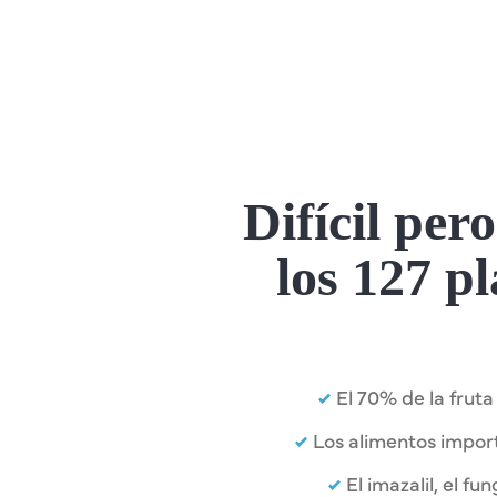
Difícil per
los 127 pl
El 70% de la frut
Los alimentos import
El imazalil, el f