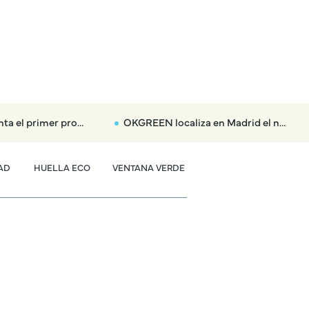
 eclipse total: dónde habrá nubes y tormentas aisladas
OKGREEN localiza en Madrid el nuevo radar que multará hasta con 3.000 euros a los coches más contaminantes
AD
HUELLA ECO
VENTANA VERDE