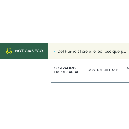
NOTICIAS ECO
Del humo al cielo: el eclipse que puede reconciliarnos con el territorio
COMPROMISO
I
SOSTENIBILIDAD
EMPRESARIAL