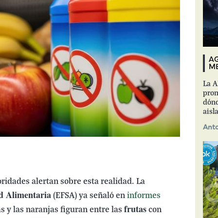
AG
ME
La A
pron
dónd
aisl
Anto
oridades alertan sobre esta realidad. La
d Alimentaria
(EFSA) ya señaló en
informes
frutas
as y las naranjas figuran entre las
con