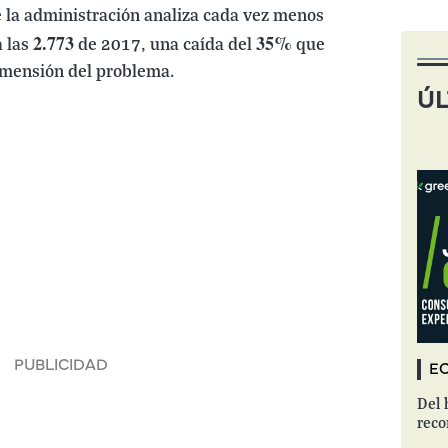
e la administración analiza cada vez menos
2.773
35%
a las
de 2017, una caída del
que
dimensión del problema.
ÚL
EC
Del 
reco