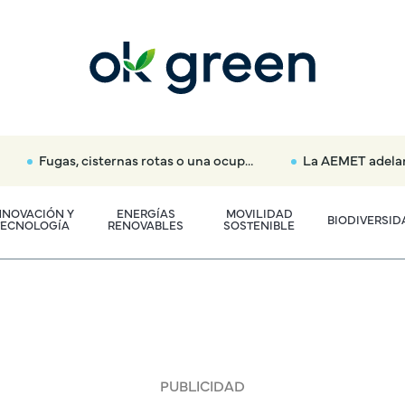
Fugas, cisternas rotas o una ocupación: así alerta el Canal de Isabel II si consumes más agua en tu casa
La AEMET adelanta el primer pronóstico oficial para el
NNOVACIÓN Y
ENERGÍAS
MOVILIDAD
BIODIVERSID
TECNOLOGÍA
RENOVABLES
SOSTENIBLE