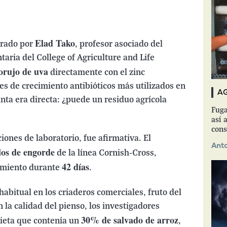
Elad Tako
erado por
, profesor asociado del
aria del College of Agriculture and Life
orujo de uva
directamente con el zinc
es de crecimiento antibióticos más utilizados en
A
unta era directa: ¿puede un residuo agrícola
Fuga
así a
cons
iones de laboratorio, fue afirmativa. El
Anto
los de engorde
de la línea Cornish-Cross,
42 días
tamiento durante
.
 habitual en los criaderos comerciales, fruto del
 la calidad del pienso, los investigadores
30% de salvado de arroz
dieta que contenía un
,