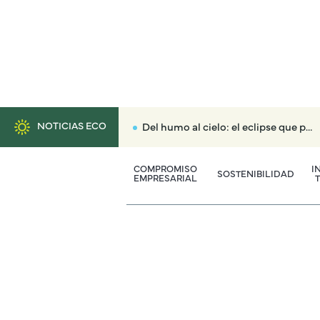
NOTICIAS ECO
Del humo al cielo: el eclipse que puede reconciliarnos con el territorio
COMPROMISO
I
SOSTENIBILIDAD
EMPRESARIAL