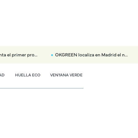
 eclipse total: dónde habrá nubes y tormentas aisladas
OKGREEN localiza en Madrid el nuevo radar que multará hasta con 3.000 euros a los coches más contaminantes
AD
HUELLA ECO
VENTANA VERDE