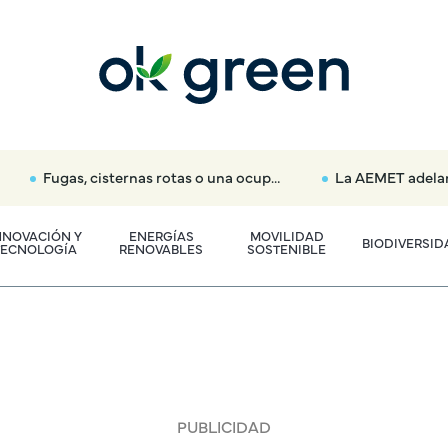
Fugas, cisternas rotas o una ocupación: así alerta el Canal de Isabel II si consumes más agua en tu casa
La AEMET adelanta el primer pronóstico oficial para el
NNOVACIÓN Y
ENERGÍAS
MOVILIDAD
BIODIVERSID
TECNOLOGÍA
RENOVABLES
SOSTENIBLE