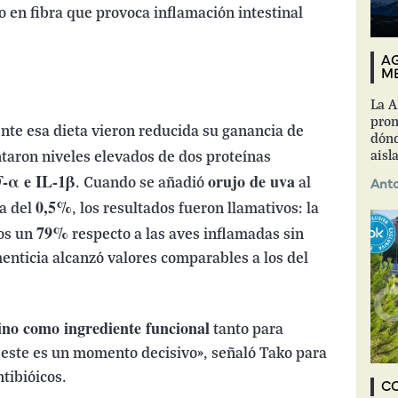
o en fibra que provoca inflamación intestinal
AG
ME
La A
pron
nte esa dieta vieron reducida su ganancia de
dónd
aisl
taron niveles elevados de dos proteínas
-α e IL-1β
orujo de uva
. Cuando se añadió
al
Anto
0,5%
a del
, los resultados fueron llamativos: la
79%
os un
respecto a las aves inflamadas sin
enticia alcanzó valores comparables a los del
ino como ingrediente funcional
tanto para
este es un momento decisivo», señaló Tako para
tibióicos.
C