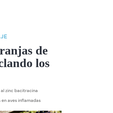
AJE
granjas de
clando los
 al zinc bacitracina
% en aves inflamadas