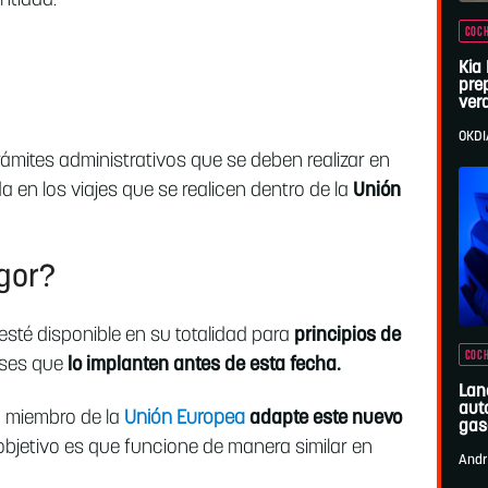
ntidad.
COCH
Kia
pre
ver
OKDI
trámites administrativos que se deben realizar en
a en los viajes que se realicen dentro de la
Unión
gor?
esté disponible en su totalidad para
principios de
COCH
ses que
lo implanten antes de esta fecha.
Lan
aut
o miembro de la
Unión Europea
adapte este nuevo
gas
 objetivo es que funcione de manera similar en
Andr