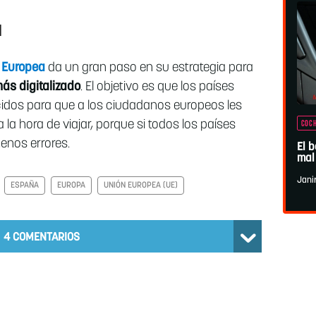
a
 Europea
da un gran paso en su estrategia para
ás digitalizado
. El objetivo es que los países
idos para que a los ciudadanos europeos les
a la hora de viajar, porque si todos los países
COCH
enos errores.
El 
mal
Jani
ESPAÑA
EUROPA
UNIÓN EUROPEA (UE)
4
COMENTARIOS