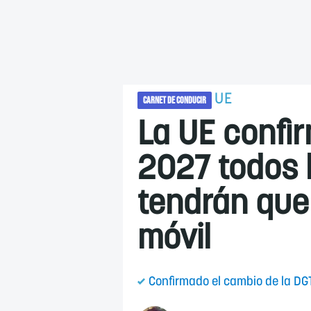
UE
CARNET DE CONDUCIR
La UE confir
2027 todos 
tendrán que 
móvil
Confirmado el cambio de la DGT