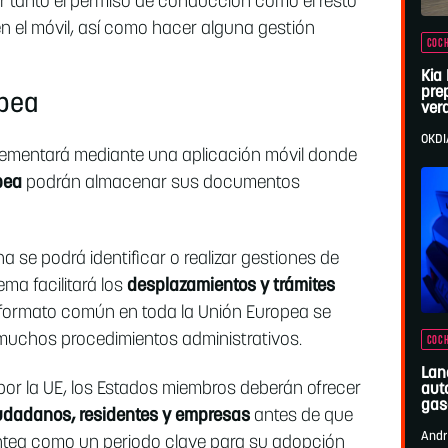
var tanto el permiso de conducción como el resto
n el móvil, así como hacer alguna gestión
COCH
Kia
pre
opea
ver
OKDI
plementará mediante una aplicación móvil donde
pea
podrán almacenar sus documentos
 se podrá identificar o realizar gestiones de
ema facilitará los
desplazamientos y trámites
un formato común en toda la Unión Europea se
n muchos procedimientos administrativos.
COCH
Lan
por la UE, los Estados miembros deberán ofrecer
aut
gas
ciudadanos, residentes y empresas
antes de que
Andr
lantea como un periodo clave para su adopción