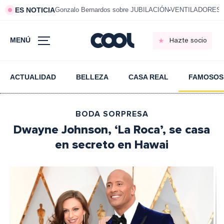
ES NOTICIA
Gonzalo Bernardos sobre JUBILACIÓN
VENTILADORES e
MENÚ
Hazte socio
ACTUALIDAD
BELLEZA
CASA REAL
FAMOSOS
BODA SORPRESA
Dwayne Johnson, ‘La Roca’, se casa
en secreto en Hawai