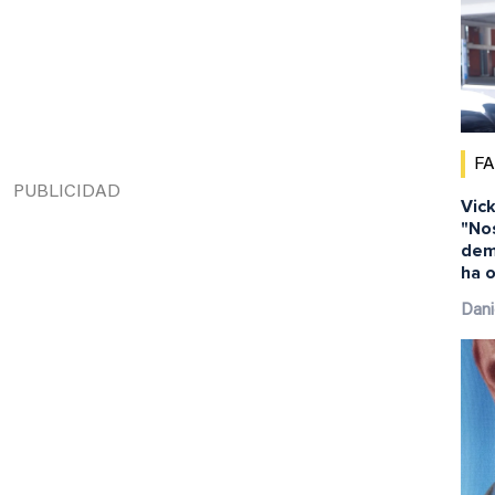
F
Vick
"No
dem
ha o
Dani