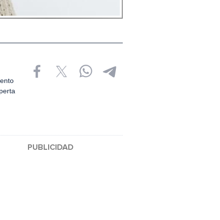
uento
perta