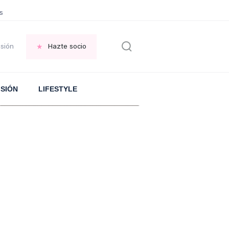
sonas que piden PERDÓN por todo
PLANTA de huerta repelente de MOSQU
esión
Hazte socio
ISIÓN
LIFESTYLE