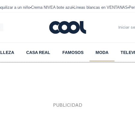
uilizar a un niño
Crema NIVEA bote azul
Líneas blancas en VENTANAS
Per
6
Iniciar s
ELLEZA
CASA REAL
FAMOSOS
MODA
TELEV