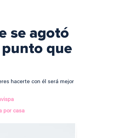
ue se agotó
 punto que
eres hacerte con él será mejor
avispa
a por casa