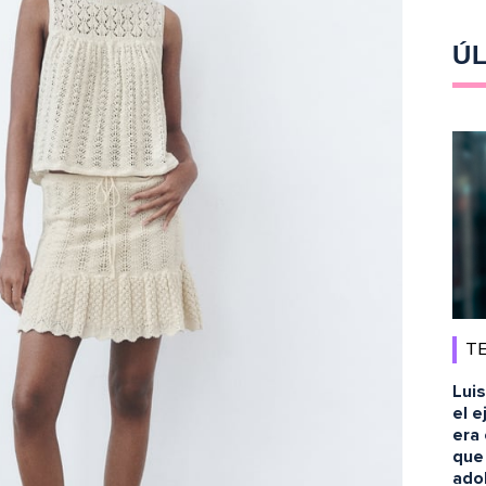
ÚL
TE
Luis
el e
era 
que
ado