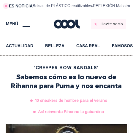
ES NOTICIA
Bolsas de PLÁSTICO reutilizables
REFLEXIÓN Mahatma 
MENÚ
Hazte socio
ACTUALIDAD
BELLEZA
CASA REAL
FAMOSOS
'CREEPER BOW SANDALS'
Sabemos cómo es lo nuevo de
Rihanna para Puma y nos encanta
10 sneakers de hombre para el verano
Así reinventa Rihanna la gabardina