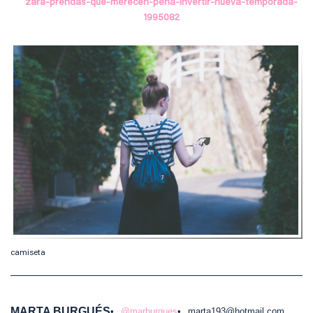
zara-prendas-que-merecen-pena-invertir-nueva-temporada-
1995082
camiseta
MARTA BURGUÉS
@marburgues
marta193@hotmail.com