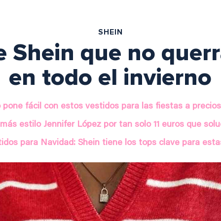
SHEIN
de Shein que no querr
en todo el invierno
o pone fácil con estos vestidos para las fiestas a precios
l más estilo Jennifer López por tan solo 11 euros que sol
idos para Navidad: Shein tiene los tops clave para est