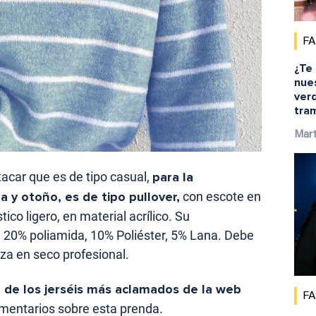
F
¿Te
nue
ver
tra
Mar
tacar que es de tipo casual,
para la
 y otoño, es de tipo pullover,
con escote en
tico ligero, en material acrílico. Su
, 20% poliamida, 10% Poliéster, 5% Lana. Debe
za en seco profesional.
 de los jerséis más aclamados de la web
F
mentarios sobre esta prenda.