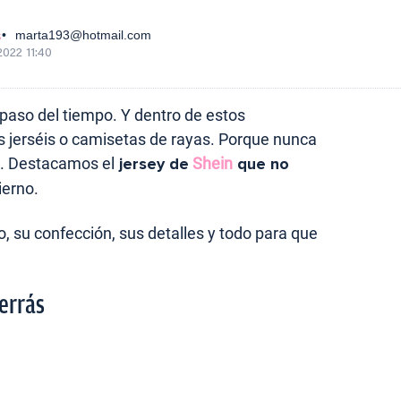
s
marta193@hotmail.com
2022 11:40
paso del tiempo. Y dentro de estos
s jerséis o camisetas de rayas. Porque nunca
s. Destacamos el
jersey de
Shein
que no
ierno.
, su confección, sus detalles y todo para que
errás