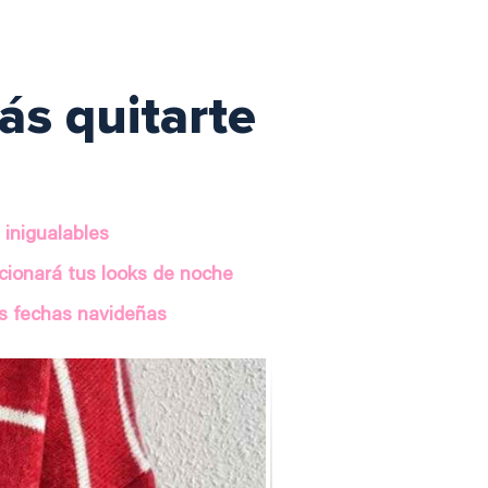
ás quitarte
 inigualables
ucionará tus looks de noche
as fechas navideñas