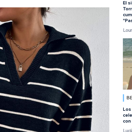
El s
Torr
cump
"Pa
Lour
B
Los 
cele
con 
Lucí