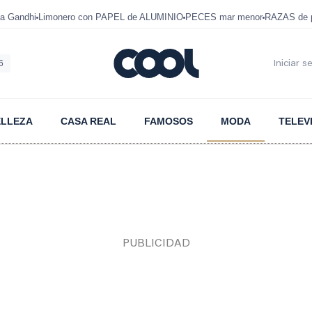
a Gandhi
Limonero con PAPEL de ALUMINIO
PECES mar menor
RAZAS de p
6
Iniciar s
ELLEZA
CASA REAL
FAMOSOS
MODA
TELEV