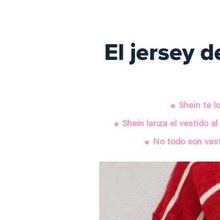
El jersey 
Shein te l
Shein lanza el vestido a
No todo son vest