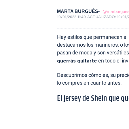
MARTA BURGUÉS
@marburgue
10/01/2022 11:40
ACTUALIZADO:
10/01/
Hay estilos que permanecen al 
destacamos los marineros, o lo
pasan de moda y son versátile
querrás quitarte
en todo el inv
Descubrimos cómo es, su precio
lo compres en cuanto antes.
El jersey de Shein que qu