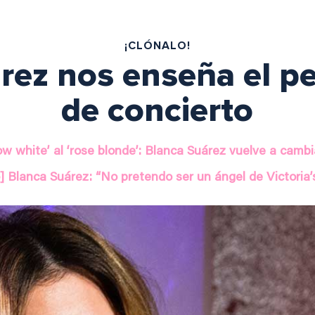
¡CLÓNALO!
rez nos enseña el pe
de concierto
ow white’ al ‘rose blonde’: Blanca Suárez vuelve a cambi
] Blanca Suárez: “No pretendo ser un ángel de Victoria’