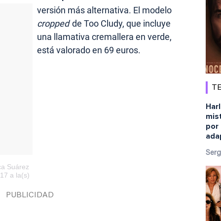
versión más alternativa. El modelo
cropped
de Too Cludy, que incluye
una llamativa cremallera en verde,
está valorado en 69 euros.
TE
Harl
mist
por 
ada
Serg
ca Suárez
17 a la(s)