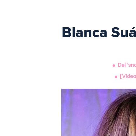
Blanca Suá
Del ‘sn
[Vídeo