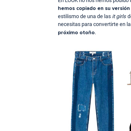
En LOOK no nos hemos podido re
hemos copiado en su versió
estilismo de una de las
it girls
d
necesitas para convertirte en l
próximo otoño
.