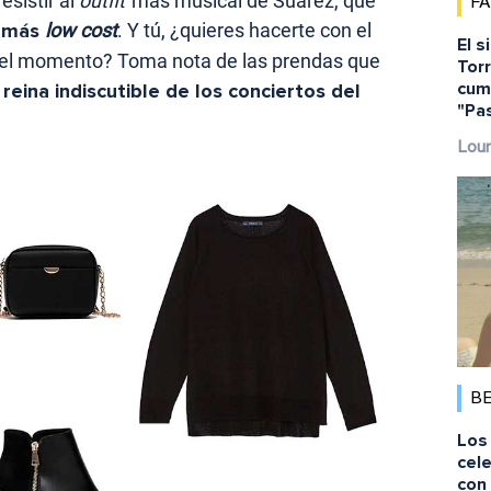
sistir al
outfit
más musical de Suárez, que
F
n más
low cost
. Y tú, ¿quieres hacerte con el
El s
el momento? Toma nota de las prendas que
Torr
cump
a
reina indiscutible de los conciertos del
"Pa
Lour
B
Los 
cele
con 