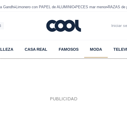
a Gandhi
Limonero con PAPEL de ALUMINIO
PECES mar menor
RAZAS de p
6
Iniciar s
ELLEZA
CASA REAL
FAMOSOS
MODA
TELEV