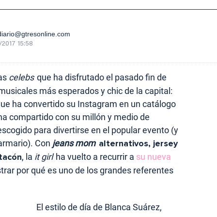
iario@gtresonline.com
/2017 15:58
las
celebs
que ha disfrutado el pasado fin de
usicales más esperados y chic de la capital:
, que ha convertido su Instagram en un catálogo
 ha compartido con su millón y medio de
escogido para divertirse en el popular evento (y
 armario). Con
jeans mom
alternativos, jersey
 tacón
, la
it girl
ha vuelto a recurrir a
su nueva
rar por qué es uno de los grandes referentes
El estilo de día de Blanca Suárez,