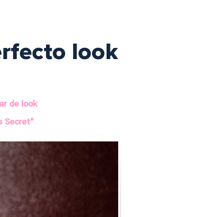
rfecto look
ar de look
s Secret”