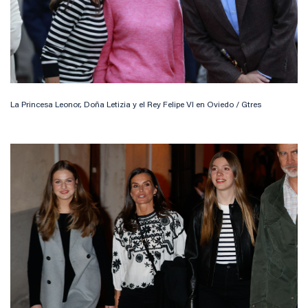
La Princesa Leonor, Doña Letizia y el Rey Felipe VI en Oviedo / Gtres