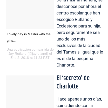
desconoce por ahora el
centro escolar que han
escogido Rutland y
Ecclestone para su hija,
pero seguramente sea
Lovely day in Malibu with the
uno de los más
girls….
exclusivos de la ciudad
Una publicación compartida de
del Támesis, igual que lo
Jay Rutland
(@jayrutland) el
Ene 2, 2018 at 11:23 PST
es el de la pequeña
Charlotte.
El ‘secreto’ de
Charlotte
Hace apenas unos días,
coincidiendo con la