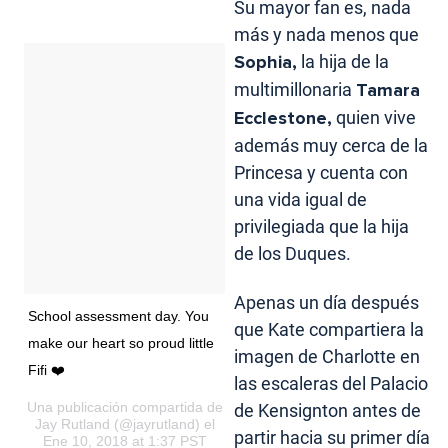
Su mayor fan es, nada
más y nada menos que
Sophia,
la hija de la
multimillonaria
Tamara
Ecclestone,
quien vive
además muy cerca de la
Princesa y cuenta con
una vida igual de
privilegiada que la hija
de los Duques.
Apenas un día después
School assessment day. You
que Kate compartiera la
make our heart so proud little
imagen de Charlotte en
Fifi ❤️
las escaleras del Palacio
Una publicación compartida de
de Kensignton antes de
Jay Rutland
(@jayrutland) el
partir hacia su primer día
Ene 10, 2018 at 1:37 PST