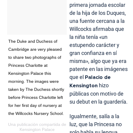
primera jornada escolar
de la hija de los Duques,
una fuente cercana a la
Willcocks afirmaba que
la niña tenía «un
The Duke and Duchess of
estupendo carácter y
Cambridge are very pleased
gran confianza en sí
to share two photographs of
misma», algo que ya era
Princess Charlotte at
patente en las imágenes
Kensington Palace this
que el
Palacio de
morning. The images were
Kensington
hizo
taken by The Duchess shortly
públicas con motivo de
before Princess Charlotte left
su debut en la guardería.
for her first day of nursery at
the Willcocks Nursery School.
Igualmente, salía a la
luz, que la Princesa no
Una publicación compartida de
Kensington Palace
solo habla su lengua