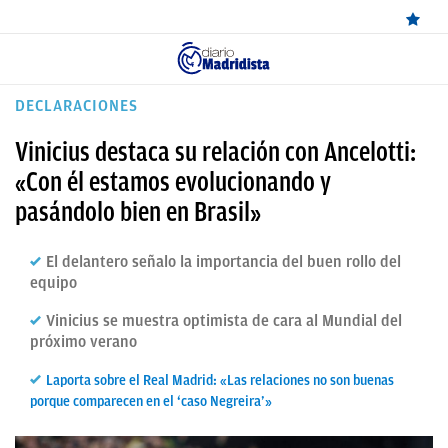
ÚLTIMAS
DECLARACIONES
NOTICIAS
Vinicius destaca su relación con Ancelotti:
REAL
«Con él estamos evolucionando y
pasándolo bien en Brasil»
MADRID
BALONCESTO
El delantero señalo la importancia del buen rollo del
equipo
CANTERA
Vinicius se muestra optimista de cara al Mundial del
FICHAJES
próximo verano
DIRECTO
Laporta sobre el Real Madrid: «Las relaciones no son buenas
FEMENINO
porque comparecen en el ‘caso Negreira’»
PAPARAZZI