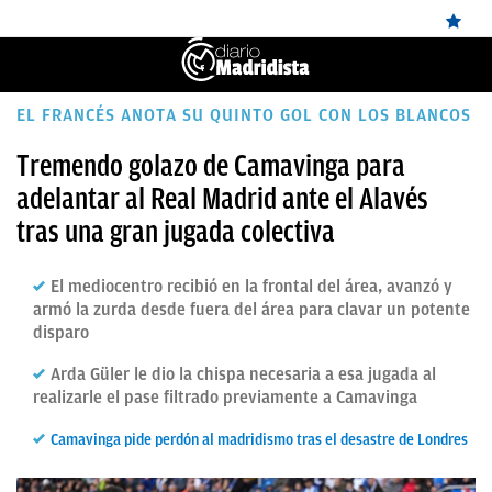
ÚLTIMAS
EL FRANCÉS ANOTA SU QUINTO GOL CON LOS BLANCOS
NOTICIAS
Tremendo golazo de Camavinga para
adelantar al Real Madrid ante el Alavés
REAL
tras una gran jugada colectiva
MADRID
BALONCESTO
El mediocentro recibió en la frontal del área, avanzó y
armó la zurda desde fuera del área para clavar un potente
CANTERA
disparo
FICHAJES
Arda Güler le dio la chispa necesaria a esa jugada al
realizarle el pase filtrado previamente a Camavinga
DIRECTO
FEMENINO
Camavinga pide perdón al madridismo tras el desastre de Londres
PAPARAZZI