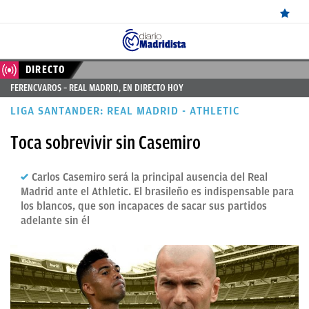
ÚLTIMAS
DIRECTO
FERENCVAROS – REAL MADRID, EN DIRECTO HOY
NOTICIAS
LIGA SANTANDER: REAL MADRID - ATHLETIC
REAL
Toca sobrevivir sin Casemiro
MADRID
BALONCESTO
Carlos Casemiro será la principal ausencia del Real
Madrid ante el Athletic. El brasileño es indispensable para
CANTERA
los blancos, que son incapaces de sacar sus partidos
adelante sin él
FICHAJES
DIRECTO
FEMENINO
PAPARAZZI