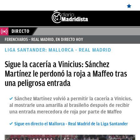
DIRECTO
ÚLTIMAS
FERENCVAROS – REAL MADRID, EN DIRECTO HOY
NOTICIAS
LIGA SANTANDER: MALLORCA - REAL MADRID
REAL
Sigue la cacería a Vinicius: Sánchez
MADRID
Martínez le perdonó la roja a Maffeo tras
BALONCESTO
una peligrosa entrada
CANTERA
Sánchez Martínez volvió a permitir la cacería a Vinicius,
FICHAJES
al mostrarle una amarilla al brasileño después de recibir
una entrada merecedora de roja por parte de Maffeo
DIRECTO
Sigue en directo el Mallorca - Real Madrid de la Liga Santander
FEMENINO
PAPARAZZI