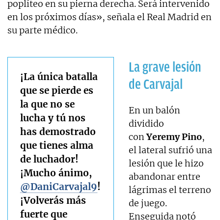
poplíteo en su pierna derecha. Será intervenido
en los próximos días», señala el Real Madrid en
su parte médico.
La grave lesión
¡La única batalla
de Carvajal
que se pierde es
la que no se
En un balón
lucha y tú nos
dividido
has demostrado
con
Yeremy Pino
,
que tienes alma
el lateral sufrió una
de luchador!
lesión que le hizo
¡Mucho ánimo,
abandonar entre
@DaniCarvajal9
!
lágrimas el terreno
¡Volverás más
de juego.
fuerte que
Enseguida notó