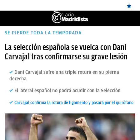
ÚLTIMAS
SE PIERDE TODA LA TEMPORADA
✕
Sigue a
OkDiario
en Google
Continuar
NOTICIAS
La selección española se vuelca con Dani
Carvajal tras confirmarse su grave lesión
REAL
MADRID
Dani Carvajal sufre una triple rotura en su pierna
BALONCESTO
derecha
CANTERA
El lateral español no podrá acudir con la Selección
FICHAJES
Carvajal confirma la rotura de ligamento y pasará por el quirófano
DIRECTO
FEMENINO
PAPARAZZI