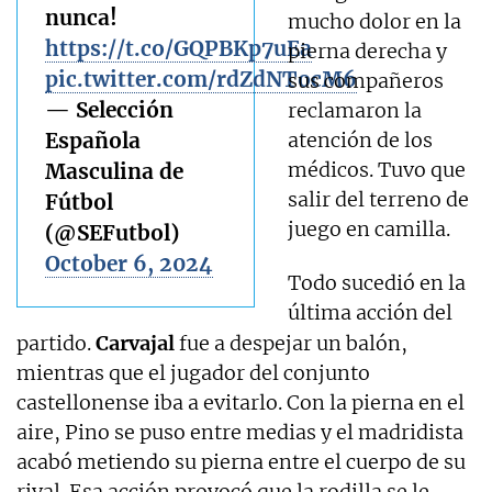
nunca!
mucho dolor en la
https://t.co/GQPBKp7uEa
pierna derecha y
pic.twitter.com/rdZdNTocM6
sus compañeros
— Selección
reclamaron la
Española
atención de los
médicos. Tuvo que
Masculina de
salir del terreno de
Fútbol
juego en camilla.
(@SEFutbol)
October 6, 2024
Todo sucedió en la
última acción del
partido.
Carvajal
fue a despejar un balón,
mientras que el jugador del conjunto
castellonense iba a evitarlo. Con la pierna en el
aire, Pino se puso entre medias y el madridista
acabó metiendo su pierna entre el cuerpo de su
rival. Esa acción provocó que la rodilla se le