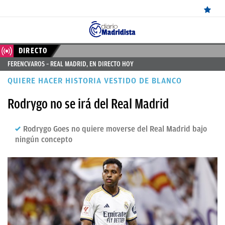
ÚLTIMAS
DIRECTO
FERENCVAROS – REAL MADRID, EN DIRECTO HOY
NOTICIAS
QUIERE HACER HISTORIA VESTIDO DE BLANCO
REAL
Rodrygo no se irá del Real Madrid
MADRID
BALONCESTO
Rodrygo Goes no quiere moverse del Real Madrid bajo
ningún concepto
CANTERA
FICHAJES
DIRECTO
FEMENINO
PAPARAZZI