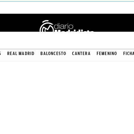
S
REAL MADRID
BALONCESTO
CANTERA
FEMENINO
FICH