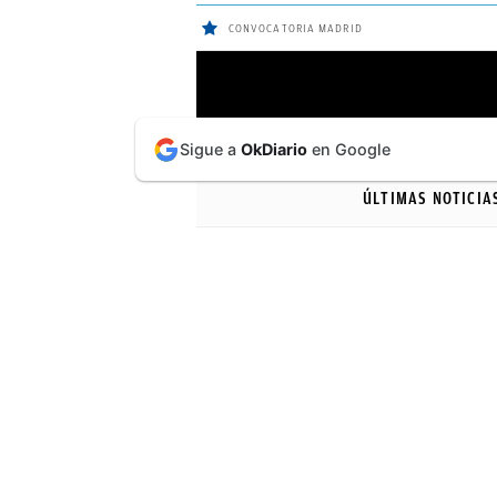
CONVOCATORIA MADRID
ÚLTIMAS
Sigue a
OkDiario
en Google
NOTICIAS
ÚLTIMAS NOTICIA
REAL
MADRID
BALONCESTO
CANTERA
FICHAJES
DIRECTO
FEMENINO