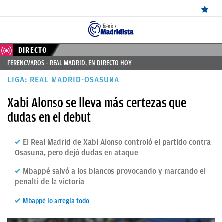
ÚLTIMAS
DIRECTO
FERENCVAROS – REAL MADRID, EN DIRECTO HOY
NOTICIAS
LIGA: REAL MADRID-OSASUNA
REAL
Xabi Alonso se lleva más certezas que
MADRID
dudas en el debut
BALONCESTO
El Real Madrid de Xabi Alonso controló el partido contra
CANTERA
Osasuna, pero dejó dudas en ataque
FICHAJES
Mbappé salvó a los blancos provocando y marcando el
DIRECTO
penalti de la victoria
FEMENINO
Mbappé lo arregla todo
PAPARAZZI