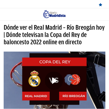
ÚLTIMAS
Dónde ver el Real Madrid – Río Breogán hoy
NOTICIAS
| Dónde televisan la Copa del Rey de
baloncesto 2022 online en directo
REAL
MADRID
BALONCESTO
CANTERA
FICHAJES
DIRECTO
FEMENINO
PAPARAZZI