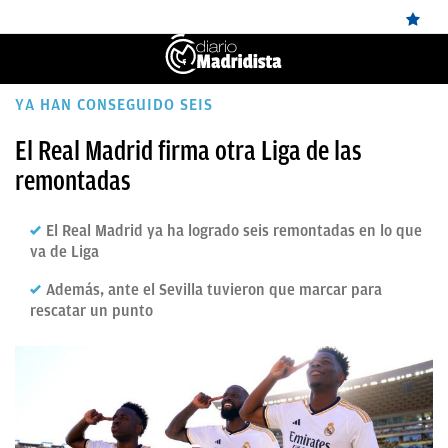
ÚLTIMAS
YA HAN CONSEGUIDO SEIS
NOTICIAS
El Real Madrid firma otra Liga de las
remontadas
REAL
MADRID
El Real Madrid ya ha logrado seis remontadas en lo que
BALONCESTO
va de Liga
CANTERA
Además, ante el Sevilla tuvieron que marcar para
rescatar un punto
FICHAJES
DIRECTO
FEMENINO
PAPARAZZI