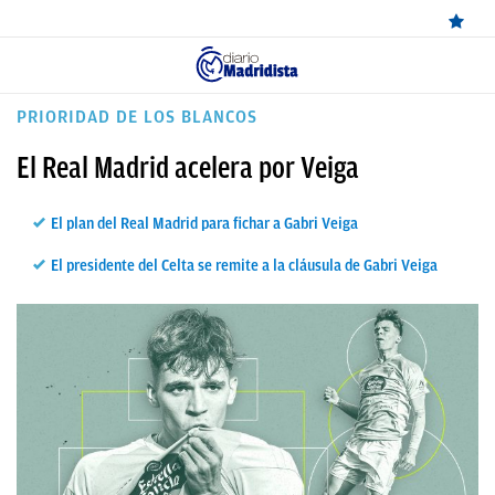
ÚLTIMAS
PRIORIDAD DE LOS BLANCOS
NOTICIAS
El Real Madrid acelera por Veiga
REAL
El plan del Real Madrid para fichar a Gabri Veiga
MADRID
El presidente del Celta se remite a la cláusula de Gabri Veiga
BALONCESTO
CANTERA
FICHAJES
DIRECTO
FEMENINO
PAPARAZZI