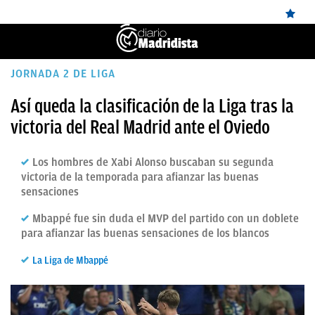
ÚLTIMAS
JORNADA 2 DE LIGA
NOTICIAS
Así queda la clasificación de la Liga tras la
victoria del Real Madrid ante el Oviedo
REAL
MADRID
Los hombres de Xabi Alonso buscaban su segunda
BALONCESTO
victoria de la temporada para afianzar las buenas
sensaciones
CANTERA
Mbappé fue sin duda el MVP del partido con un doblete
FICHAJES
para afianzar las buenas sensaciones de los blancos
DIRECTO
La Liga de Mbappé
FEMENINO
PAPARAZZI