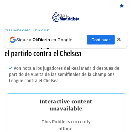
ÚLTIMAS
CHAMPIONS LEAGUE
✕
Sigue a
OkDiario
en Google
Continuar
NOTICIAS
Puntúa a los jugadores del Real Madrid tras
REAL
el partido contra el Chelsea
MADRID
Pon nota a los jugadores del Real Madrid después del
BALONCESTO
partido de vuelta de las semifinales de la Champions
League contra el Chelsea
CANTERA
FICHAJES
DIRECTO
FEMENINO
PAPARAZZI