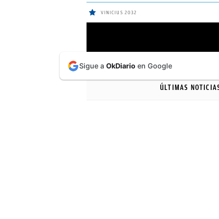
VINICIUS 2032
ÚLTIMAS
Sigue a
OkDiario
en Google
NOTICIAS
ÚLTIMAS NOTICIA
REAL
MADRID
BALONCESTO
CANTERA
FICHAJES
DIRECTO
FEMENINO