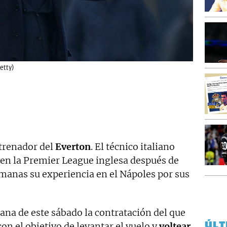
etty)
trenador del
Everton
. El técnico italiano
 en la Premier League inglesa después de
anas su experiencia en el Nápoles por sus
ana de este sábado la contratación del que
ÚLT
on el objetivo de levantar el vuelo y
voltear