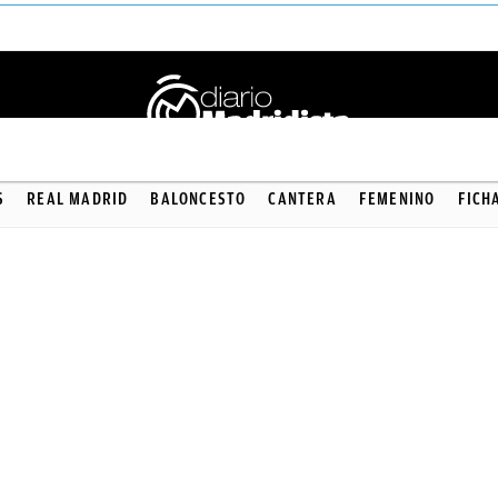
S
REAL MADRID
BALONCESTO
CANTERA
FEMENINO
FICH