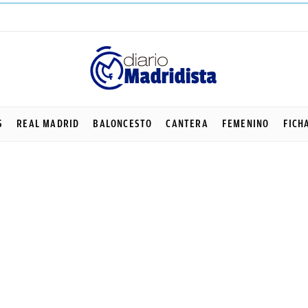
S
REAL MADRID
BALONCESTO
CANTERA
FEMENINO
FICH