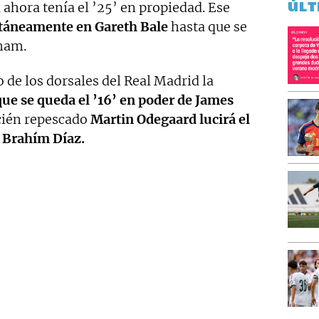
ÚLT
ahora tenía el ’25’ en propiedad. Ese
táneamente en Gareth Bale
hasta que se
ham.
de los dorsales del Real Madrid la
ue se queda el ’16’ en poder de James
cién repescado
Martin Odegaard lucirá el
e Brahím Díaz.