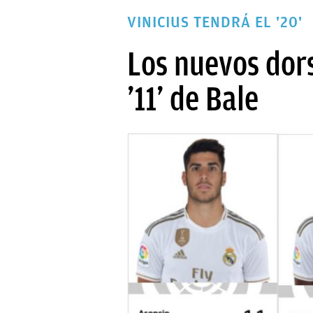
PAPARAZZI
VINICIUS TENDRÁ EL '20'
OKDIARIO
Los nuevos dors
’11’ de Bale