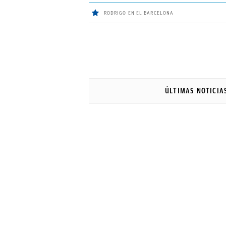
RODRIGO EN EL BARCELONA
ÚLTIMAS
NOTICIAS
ÚLTIMAS NOTICIA
REAL
MADRID
BALONCESTO
CANTERA
FICHAJES
DIRECTO
FEMENINO