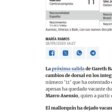
Asensio, Vinicius y Bale, con sus nuevos dorsale
MARÍA RAMOS
18/09/2020 14:27
La
próxima salida
de Gareth Ba
cambios de dorsal en los integr
número ’11’ que ha ostentado e
apenas ha quedado vacante d
Marco Asensio
, quien a partir
El mallorquín ha dejado vacant