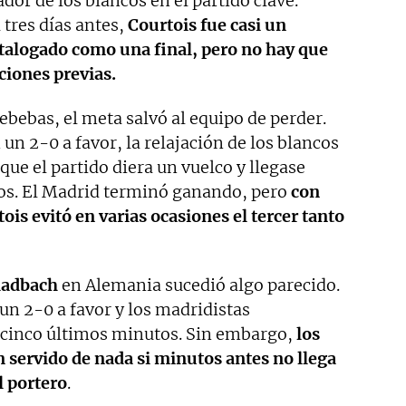
dor de los blancos en el partido clave.
 tres días antes,
Courtois fue casi un
atalogado como una final, pero no hay que
ciones previas.
debebas, el meta salvó al equipo de perder.
n 2-0 a favor, la relajación de los blancos
 que el partido diera un vuelco y llegase
os. El Madrid terminó ganando, pero
con
ois evitó en varias ocasiones el tercer tanto
ladbach
en Alemania sucedió algo parecido.
un 2-0 a favor y los madridistas
cinco últimos minutos. Sin embargo,
los
 servido de nada si minutos antes no llega
l portero
.