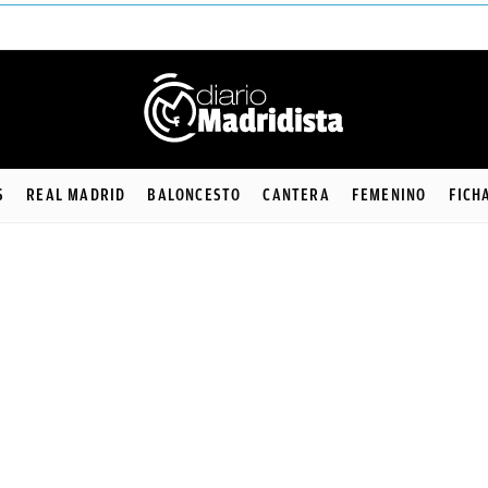
S
REAL MADRID
BALONCESTO
CANTERA
FEMENINO
FICH