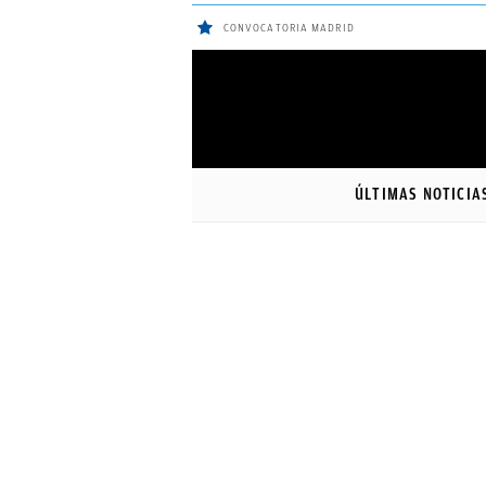
CONVOCATORIA MADRID
ÚLTIMAS
NOTICIAS
ÚLTIMAS NOTICIA
REAL
MADRID
BALONCESTO
CANTERA
FICHAJES
DIRECTO
FEMENINO