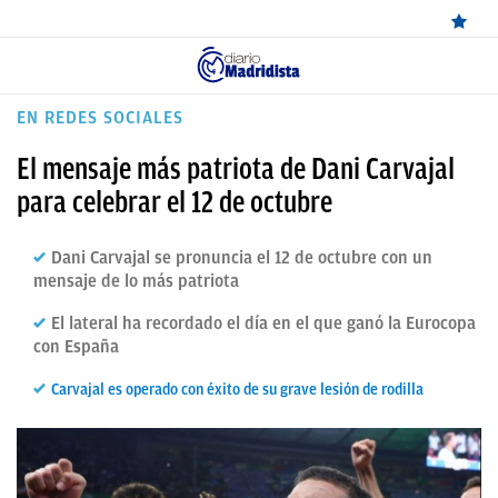
ÚLTIMAS
EN REDES SOCIALES
NOTICIAS
El mensaje más patriota de Dani Carvajal
REAL
para celebrar el 12 de octubre
MADRID
Dani Carvajal se pronuncia el 12 de octubre con un
BALONCESTO
mensaje de lo más patriota
CANTERA
El lateral ha recordado el día en el que ganó la Eurocopa
con España
FICHAJES
Carvajal es operado con éxito de su grave lesión de rodilla
DIRECTO
FEMENINO
PAPARAZZI