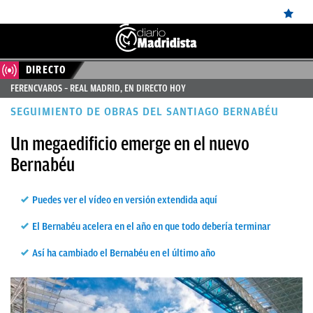
DIRECTO
ÚLTIMAS
FERENCVAROS – REAL MADRID, EN DIRECTO HOY
✕
Sigue a
OkDiario
en Google
Continuar
NOTICIAS
SEGUIMIENTO DE OBRAS DEL SANTIAGO BERNABÉU
REAL
Un megaedificio emerge en el nuevo
MADRID
Bernabéu
BALONCESTO
CANTERA
Puedes ver el vídeo en versión extendida aquí
FICHAJES
El Bernabéu acelera en el año en que todo debería terminar
DIRECTO
Así ha cambiado el Bernabéu en el último año
FEMENINO
PAPARAZZI