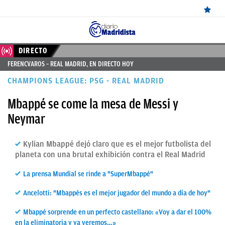
ÚLTIMAS
DIRECTO
FERENCVAROS – REAL MADRID, EN DIRECTO HOY
NOTICIAS
CHAMPIONS LEAGUE: PSG - REAL MADRID
REAL
Mbappé se come la mesa de Messi y
MADRID
Neymar
BALONCESTO
Kylian Mbappé dejó claro que es el mejor futbolista del
CANTERA
planeta con una brutal exhibición contra el Real Madrid
FICHAJES
La prensa Mundial se rinde a "SuperMbappé"
DIRECTO
Ancelotti: "Mbappés es el mejor jugador del mundo a día de hoy"
FEMENINO
Mbappé sorprende en un perfecto castellano: «Voy a dar el 100%
PAPARAZZI
en la eliminatoria y ya veremos…»