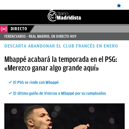
DIRECTO
ÚLTIMAS
FERENCVAROS – REAL MADRID, EN DIRECTO HOY
✕
Sigue a
OkDiario
en Google
Continuar
NOTICIAS
DESCARTA ABANDONAR EL CLUB FRANCÉS EN ENERO
REAL
Mbappé acabará la temporada en el PSG:
MADRID
«Merezco ganar algo grande aquí»
BALONCESTO
CANTERA
El PSG se rinde con Mbappé
FICHAJES
El último guiño de Vinicius a Mbappé por su cumpleaños
DIRECTO
FEMENINO
PAPARAZZI