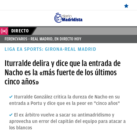
ÚLTIMAS
DIRECTO
FERENCVAROS – REAL MADRID, EN DIRECTO HOY
NOTICIAS
LIGA EA SPORTS: GIRONA-REAL MADRID
REAL
Iturralde delira y dice que la entrada de
MADRID
Nacho es la «más fuerte de los últimos
BALONCESTO
cinco años»
CANTERA
Iturralde González critica la dureza de Nacho en su
FICHAJES
entrada a Portu y dice que es la peor en "cinco años"
DIRECTO
El ex árbitro vuelve a sacar su antimadridismo y
aprovecha un error del capitán del equipo para atacar a
FEMENINO
los blancos
PAPARAZZI