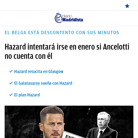
ÚLTIMAS
EL BELGA ESTÁ DESCONTENTO CON SUS MINUTOS
NOTICIAS
Hazard intentará irse en enero si Ancelotti
REAL
no cuenta con él
MADRID
Hazard resucita en Glasgow
BALONCESTO
El Galatasaray sueña con Hazard
CANTERA
El plan Hazard
FICHAJES
DIRECTO
FEMENINO
PAPARAZZI