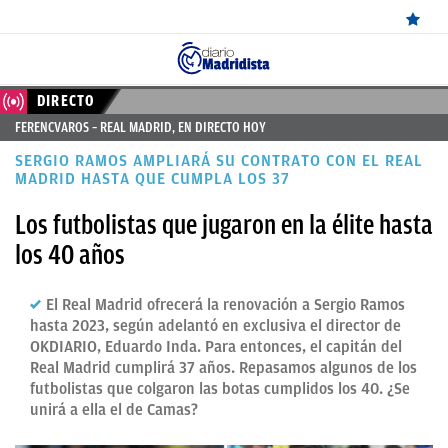
ÚLTIMAS
DIRECTO
FERENCVAROS – REAL MADRID, EN DIRECTO HOY
NOTICIAS
SERGIO RAMOS AMPLIARÁ SU CONTRATO CON EL REAL
REAL
MADRID HASTA QUE CUMPLA LOS 37
MADRID
Los futbolistas que jugaron en la élite hasta
los 40 años
BALONCESTO
CANTERA
El Real Madrid ofrecerá la renovación a Sergio Ramos
hasta 2023, según adelantó en exclusiva el director de
FICHAJES
OKDIARIO, Eduardo Inda. Para entonces, el capitán del
DIRECTO
Real Madrid cumplirá 37 años. Repasamos algunos de los
futbolistas que colgaron las botas cumplidos los 40. ¿Se
FEMENINO
unirá a ella el de Camas?
PAPARAZZI