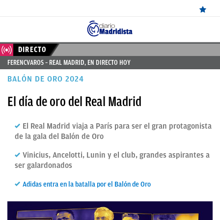
ÚLTIMAS
DIRECTO
FERENCVAROS – REAL MADRID, EN DIRECTO HOY
NOTICIAS
BALÓN DE ORO 2024
REAL
El día de oro del Real Madrid
MADRID
BALONCESTO
El Real Madrid viaja a París para ser el gran protagonista
de la gala del Balón de Oro
CANTERA
Vinicius, Ancelotti, Lunin y el club, grandes aspirantes a
FICHAJES
ser galardonados
DIRECTO
Adidas entra en la batalla por el Balón de Oro
FEMENINO
PAPARAZZI