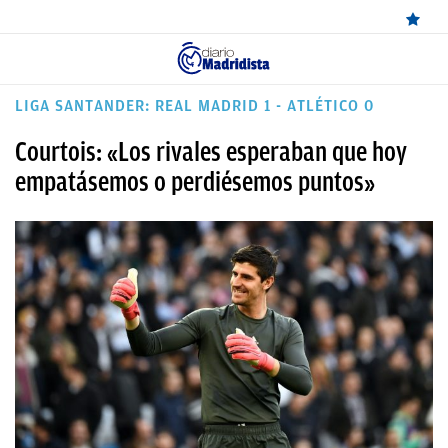
ÚLTIMAS
LIGA SANTANDER: REAL MADRID 1 - ATLÉTICO 0
NOTICIAS
Courtois: «Los rivales esperaban que hoy
REAL
empatásemos o perdiésemos puntos»
MADRID
BALONCESTO
CANTERA
FICHAJES
DIRECTO
FEMENINO
PAPARAZZI