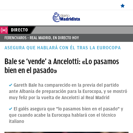
ÚLTIMAS
DIRECTO
FERENCVAROS – REAL MADRID, EN DIRECTO HOY
NOTICIAS
ASEGURA QUE HABLARÁ CON ÉL TRAS LA EUROCOPA
REAL
Bale se ‘vende’ a Ancelotti: «Lo pasamos
MADRID
bien en el pasado»
BALONCESTO
Gareth Bale ha comparecido en la previa del partido
CANTERA
ante Albania de preparación para la Eurocopa, y se mostró
FICHAJES
muy feliz por la vuelta de Ancelotti al Real Madrid
DIRECTO
El galés asegura que "lo pasamos bien en el pasado" y
que cuando acabe la Eurocopa hablará con el técnico
FEMENINO
italiano
PAPARAZZI