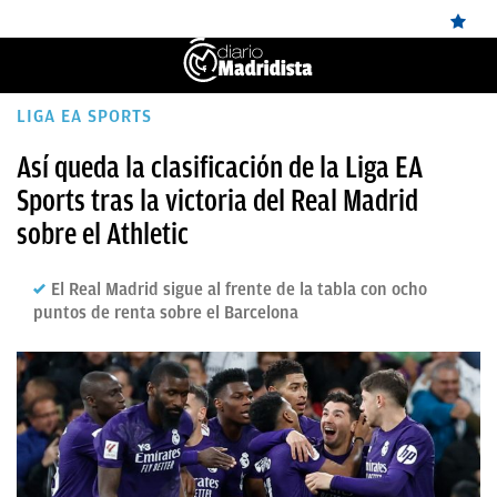
ÚLTIMAS
LIGA EA SPORTS
NOTICIAS
Así queda la clasificación de la Liga EA
Sports tras la victoria del Real Madrid
REAL
sobre el Athletic
MADRID
BALONCESTO
El Real Madrid sigue al frente de la tabla con ocho
puntos de renta sobre el Barcelona
CANTERA
FICHAJES
DIRECTO
FEMENINO
PAPARAZZI