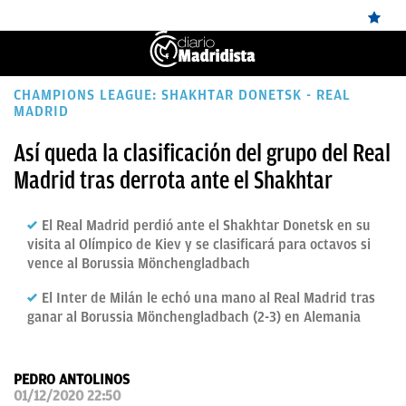
ÚLTIMAS
CHAMPIONS LEAGUE: SHAKHTAR DONETSK - REAL
MADRID
✕
Sigue a
OkDiario
en Google
Continuar
NOTICIAS
Así queda la clasificación del grupo del Real
REAL
Madrid tras derrota ante el Shakhtar
MADRID
El Real Madrid perdió ante el Shakhtar Donetsk en su
BALONCESTO
visita al Olímpico de Kiev y se clasificará para octavos si
CANTERA
vence al Borussia Mönchengladbach
FICHAJES
El Inter de Milán le echó una mano al Real Madrid tras
ganar al Borussia Mönchengladbach (2-3) en Alemania
DIRECTO
FEMENINO
PEDRO ANTOLINOS
01/12/2020 22:50
PAPARAZZI