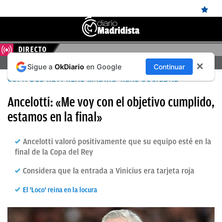
DIRECTO
ÚLTIMAS
FERENCVAROS – REAL MADRID, EN DIRECTO HOY
✕
Sigue a
OkDiario
en Google
Continuar
NOTICIAS
COPA DEL REY: REAL MADRID-REAL SOCIEDAD
REAL
Ancelotti: «Me voy con el objetivo cumplido,
MADRID
estamos en la final»
BALONCESTO
Ancelotti valoró positivamente que su equipo esté en la
CANTERA
final de la Copa del Rey
FICHAJES
Considera que la entrada a Vinicius era tarjeta roja
DIRECTO
El 'Loco' reina en la locura
FEMENINO
PAPARAZZI