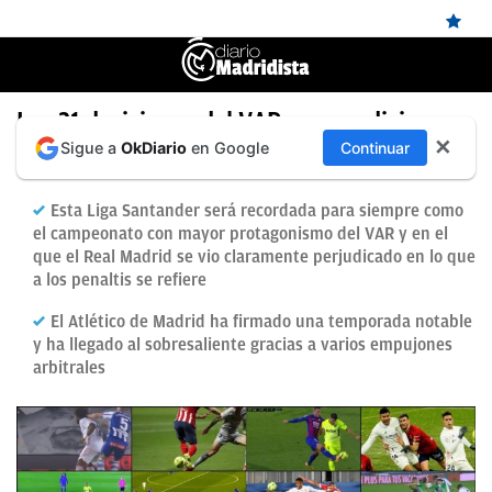
ÚLTIMAS
Las 21 decisiones del VAR que condicionan
✕
Sigue a
OkDiario
en Google
Continuar
el final de Liga
NOTICIAS
REAL
Esta Liga Santander será recordada para siempre como
MADRID
el campeonato con mayor protagonismo del VAR y en el
que el Real Madrid se vio claramente perjudicado en lo que
BALONCESTO
a los penaltis se refiere
CANTERA
El Atlético de Madrid ha firmado una temporada notable
y ha llegado al sobresaliente gracias a varios empujones
FICHAJES
arbitrales
DIRECTO
FEMENINO
PAPARAZZI