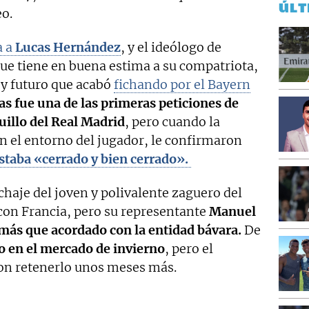
ÚLT
o.
a a
Lucas Hernández
, y el ideólogo de
que tiene en buena estima a su compatriota,
 y futuro que acabó
fichando por el Bayern
s fue una de las primeras peticiones de
illo del Real Madrid
, pero cuando la
 el entorno del jugador, le confirmaron
staba «cerrado y bien cerrado».
fichaje del joven y polivalente zaguero del
con Francia, pero su representante
Manuel
 más que acordado con la entidad bávara.
De
lo en el mercado de invierno
, pero el
on retenerlo unos meses más.