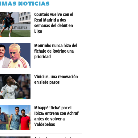
IMAS NOTICIAS
Courtois vuelve con el
Real Madrid a dos
semanas del debut en
Liga
Mourinho nunca hizo del
fichaje de Rodrigo una
prioridad
Vinicius, una renovación
en siete pasos
Mbappé ‘ficha’ por el
Ibiza: entrena con Achraf
antes de volver a
Valdebebas