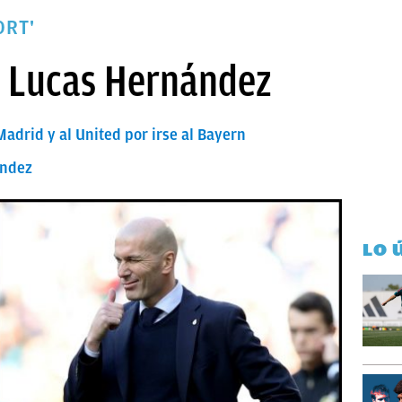
ORT'
a Lucas Hernández
adrid y al United por irse al Bayern
ández
LO 