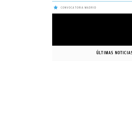
CONVOCATORIA MADRID
ÚLTIMAS
NOTICIAS
ÚLTIMAS NOTICIA
REAL
MADRID
BALONCESTO
CANTERA
FICHAJES
DIRECTO
FEMENINO