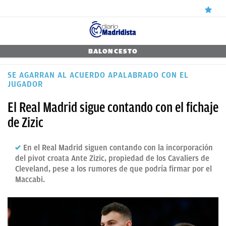
ÚLTIMAS
BALONCESTO
NOTICIAS
SE AGARRAN AL ACUERDO APALABRADO CON EL
JUGADOR
REAL
El Real Madrid sigue contando con el fichaje
MADRID
de Zizic
BALONCESTO
CANTERA
En el Real Madrid siguen contando con la incorporación
del pivot croata Ante Zizic, propiedad de los Cavaliers de
FICHAJES
Cleveland, pese a los rumores de que podría firmar por el
Maccabi.
DIRECTO
FEMENINO
PAPARAZZI