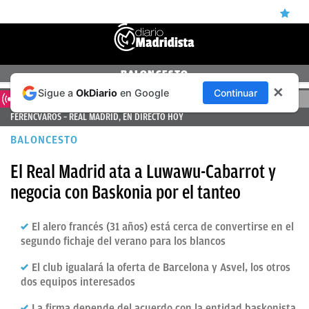
ÚLTIMAS
BALONCESTO
✕
Sigue a
OkDiario
en Google
Continuar
NOTICIAS
DIRECTO
FERENCVAROS – REAL MADRID, EN DIRECTO HOY
REAL
BALONCESTO
MADRID
El Real Madrid ata a Luwawu-Cabarrot y
BALONCESTO
negocia con Baskonia por el tanteo
CANTERA
FICHAJES
El alero francés (31 años) está cerca de convertirse en el
segundo fichaje del verano para los blancos
DIRECTO
El club igualará la oferta de Barcelona y Asvel, los otros
FEMENINO
dos equipos interesados
PAPARAZZI
La firma depende del acuerdo con la entidad baskonista,