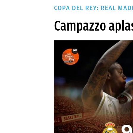
PAPARAZZI
COPA DEL REY: REAL MADR
OKDIARIO
Campazzo aplas