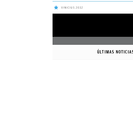
VINICIUS 2032
ÚLTIMAS
Sigue a
OkDiario
en Google
NOTICIAS
ÚLTIMAS NOTICIA
REAL
MADRID
BALONCESTO
CANTERA
FICHAJES
DIRECTO
FEMENINO