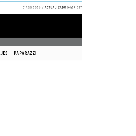
7 AGO 2026
ACTUALIZADO
04:27
CET
✕
Continuar
AJES
PAPARAZZI