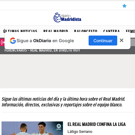
ÚLTIMAS
ÚLTIMAS NOTICIAS
REAL MADRID
BALONCESTO
CANTERA
FEM
✕
Sigue a
OkDiario
en Google
Continuar
NOTICIAS
DIRECTO
FERENCVAROS – REAL MADRID, EN DIRECTO HOY
REAL
MADRID
BALONCESTO
CANTERA
FICHAJES
Sigue las últimas noticias del día y la última hora sobre el Real Madrid.
Información, directos, exclusivas y reportajes sobre el equipo blanco.
DIRECTO
FEMENINO
EL REAL MADRID CONFINA LA LIGA
Látigo Serrano
PAPARAZZI