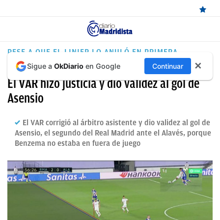
ÚLTIMAS
PESE A QUE EL LINIER LO ANULÓ EN PRIMERA
INSTANCIA
✕
Sigue a
OkDiario
en Google
Continuar
NOTICIAS
El VAR hizo justicia y dio validez al gol de
REAL
Asensio
MADRID
BALONCESTO
El VAR corrigió al árbitro asistente y dio validez al gol de
Asensio, el segundo del Real Madrid ante el Alavés, porque
CANTERA
Benzema no estaba en fuera de juego
FICHAJES
DIRECTO
FEMENINO
PAPARAZZI